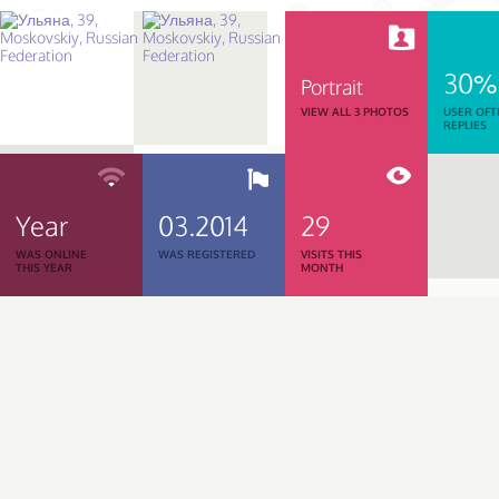
30%
Portrait
VIEW ALL 3 PHOTOS
USER OFT
REPLIES
Year
03.2014
29
WAS ONLINE
WAS REGISTERED
VISITS THIS
THIS YEAR
MONTH