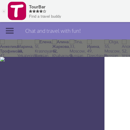
Chat and travel with fun!
Join TourBar
Log in
Travelers
Search
About
Privacy
Rules
Blog